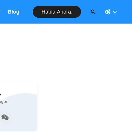
Habla Ahora.
Blog
s
ager