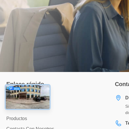
Enlace rápido
Cont
En Casa
D
Si
Sobre Nosotros
di
Productos
T
Contacta Con Nosotros