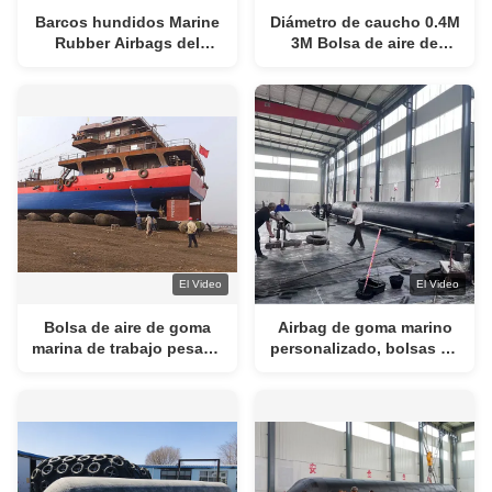
Barcos hundidos Marine
Diámetro de caucho 0.4M
Rubber Airbags del
3M Bolsa de aire de
salvamento del cargo
buque de marina
diseñada para
proporcionar protección
de amortiguación para el
aterrizaje de lanzamiento
de buques
El Video
El Video
Bolsa de aire de goma
Airbag de goma marino
marina de trabajo pesado
personalizado, bolsas de
con 4-12 capas de 0,8-3
elevación de goma
M de diámetro Kit de
marina para salvamento,
reparación para el
vida útil de 10-15 años,
lanzamiento de buques
soluciones marinas
duraderas