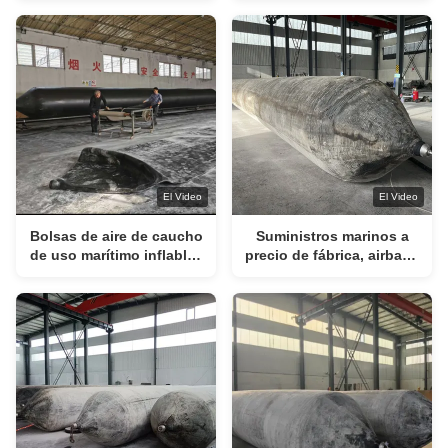
Length ISO 9001-2008
marítimo Protección
Certified for Ship
ambiental verde eficaz
Launching and Salvaging
El Video
El Video
Bolsas de aire de caucho
Suministros marinos a
de uso marítimo inflables
precio de fábrica, airbags
de uso pesado para el
de lanzamiento marinos
transporte marítimo en
de goma inflables
muelles