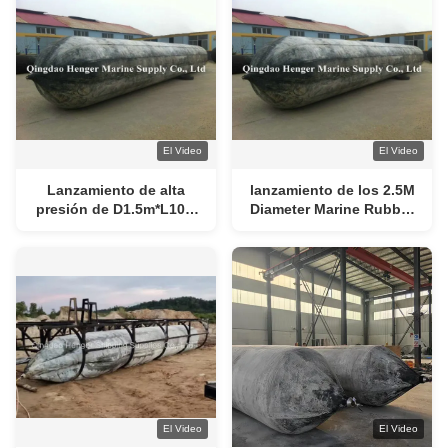
remolcador
El Video
El Video
Lanzamiento de alta
lanzamiento de los 2.5M
presión de D1.5m*L10m
Diameter Marine Rubber
Marine Rubber Airbag For
Airbag For Ship
Ship
El Video
El Video