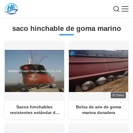
saco hinchable de goma marino
El Video
Sacos hinchables
Bolsa de aire de goma
resistentes estándar del
marina duradera
salvamento del barco
CB/T-3795 para el buque
de petróleo del