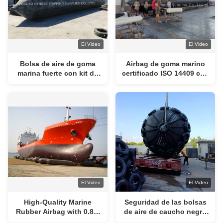
El Video
El Video
Bolsa de aire de goma
Airbag de goma marino
marina fuerte con kit de
certificado ISO 14409 con
reparación, diseño en
4-12 capas para el
capas y diámetro de 0,8-3
lanzamiento y el atraque
M para el lanzamiento de
de barcos
buques
El Video
El Video
High-Quality Marine
Seguridad de las bolsas
Rubber Airbag with 0.8-3
de aire de caucho negro
M Diameter and 4-25 M
para el transporte