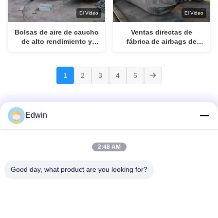
El Video
El Video
Bolsas de aire de caucho
Ventas directas de
de alto rendimiento y
fábrica de airbags de
otros suministros
caucho marinos
marinos
personalizados
1
2
3
4
5
Edwin
En Casa
Productos
Sobre Nosotros
Recorrido Por La Fábrica
2:48 AM
Control De Calidad
Contacta Con Nosotros
Solicitar Una Cita
Noticias
Blog
Good day, what product are you looking for?
© 2026 Qingdao Henger Shipping Supply Co., Ltd. All Rights Reserved.