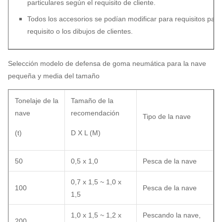
particulares según el requisito de cliente.
Todos los accesorios se podían modificar para requisitos part
requisito o los dibujos de clientes.
Selección modelo de defensa de goma neumática para la nave
pequeña y media del tamaño
Tonelaje de la
Tamaño de la
nave
recomendación
Tipo de la nave
(t)
D X L (M)
50
0,5 x 1,0
Pesca de la nave
0,7 x 1,5 ~ 1,0 x
100
Pesca de la nave
1,5
1,0 x 1,5 ~ 1,2 x
Pescando la nave,
200