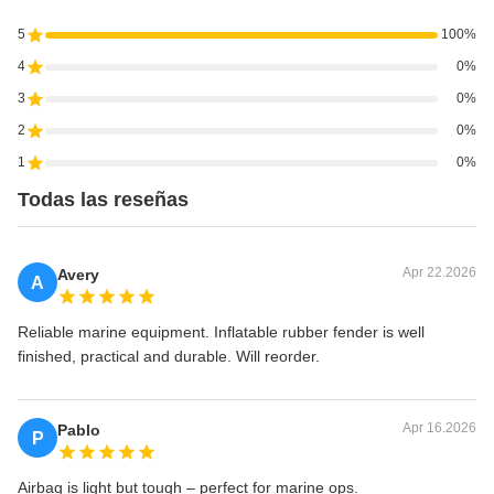
5
100%
4
0%
3
0%
2
0%
1
0%
Todas las reseñas
Apr 22.2026
Avery
A
Reliable marine equipment. Inflatable rubber fender is well
finished, practical and durable. Will reorder.
Apr 16.2026
Pablo
P
Airbag is light but tough – perfect for marine ops.