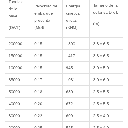
Tonelaje
Tamaño de la
Velocidad de
Energía
de la
defensa D x L
embarque
cinética
nave
presunta
eficaz
(m)
(DWT)
(M/S)
(KNM)
200000
0,15
1890
3,3 x 6,5
150000
0,15
1417
3,3 x 6,5
100000
0,15
945
3,0 x 5,0
85000
0,17
1031
3,0 x 6,0
50000
0,18
680
2,5 x 5,5
40000
0,20
672
2,5 x 5,5
30000
0,22
609
2,5 x 4,0
20000
0,25
525
2,5 x 4,0