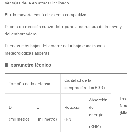
Ventajas del ● en atracar inclinado
El ● la mayoría costó el sistema competitivo
Fuerza de reacción suave del ● para la estructura de la nave y
del embarcadero
Fuerzas más bajas del amarre del ● bajo condiciones
meteorológicas ásperas
III. parámetro técnico
Cantidad de la
Tamaño de la defensa
compresión (los 60%)
Peso d
Absorción
Noum
D
L
Reacción
de
(kilog
energía
(milímetro)
(milímetro)
(KN)
(KNM)