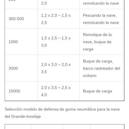
2,0
remolcando la nave
1,2 x 2,0 ~ 1,5 x
Pescando la nave,
300-500
2,5
remolcando la nave
Remolque de la
1,5 x 2,5 ~ 1,5 x
1000
nave, buque de
3,0
carga
Buque de carga,
2,0 x 3,0 ~ 2,0 x
3000
barco rastreador del
3,5
océano
2,0 x 3,5 ~ 2,5 x
10000
Buque de carga
4,0
Selección modelo de defensa de goma neumática para la nave
del Grande-tonelaje