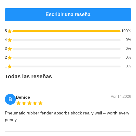
Escribir una reseña
5
100%
4
0%
3
0%
2
0%
1
0%
Todas las reseñas
Apr 14.2026
Behice
B
Pneumatic rubber fender absorbs shock really well – worth every
penny.