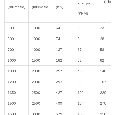
(kilog
energía
(milímetro)
(milímetro)
(KN)
(KNM)
500
1000
64
6
23
600
1000
74
8
28
700
1000
137
17
58
1000
1500
182
32
82
1000
2000
257
45
148
1200
2000
297
63
167
1350
2500
427
102
220
1500
2500
499
134
270
1500
3000
579
153
318