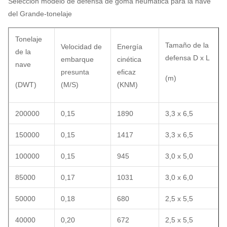
Selección modelo de defensa de goma neumática para la nave
del Grande-tonelaje
Tonelaje
Tamaño de la
Velocidad de
Energía
de la
defensa D x L
embarque
cinética
nave
presunta
eficaz
(m)
(DWT)
(M/S)
(KNM)
200000
0,15
1890
3,3 x 6,5
150000
0,15
1417
3,3 x 6,5
100000
0,15
945
3,0 x 5,0
85000
0,17
1031
3,0 x 6,0
50000
0,18
680
2,5 x 5,5
40000
0,20
672
2,5 x 5,5