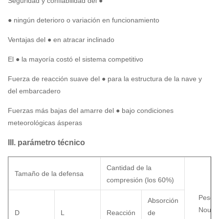
Seguridad y confiabilidad del ●
● ningún deterioro o variación en funcionamiento
Ventajas del ● en atracar inclinado
El ● la mayoría costó el sistema competitivo
Fuerza de reacción suave del ● para la estructura de la nave y
del embarcadero
Fuerzas más bajas del amarre del ● bajo condiciones
meteorológicas ásperas
III. parámetro técnico
Cantidad de la
Tamaño de la defensa
compresión (los 60%)
Peso d
Absorción
Noum
D
L
Reacción
de