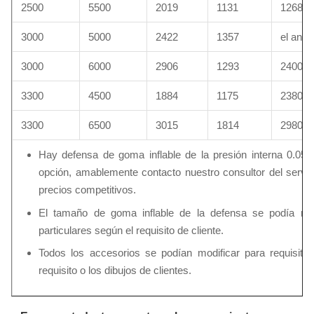
2500
5500
2019
1131
1268
3000
5000
2422
1357
el an o
3000
6000
2906
1293
2400
3300
4500
1884
1175
2380
3300
6500
3015
1814
2980
Hay defensa de goma inflable de la presión interna 0.05
opción, amablemente contacto nuestro consultor del servic
precios competitivos.
El tamaño de goma inflable de la defensa se podía modi
particulares según el requisito de cliente.
Todos los accesorios se podían modificar para requisitos
requisito o los dibujos de clientes.