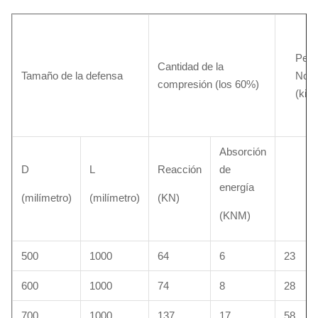
Peso
Cantidad de la
Tamaño de la defensa
Nou
compresión (los 60%)
(kil
Absorción
D
L
Reacción
de
energía
(milímetro)
(milímetro)
(KN)
(KNM)
500
1000
64
6
23
600
1000
74
8
28
700
1000
137
17
58