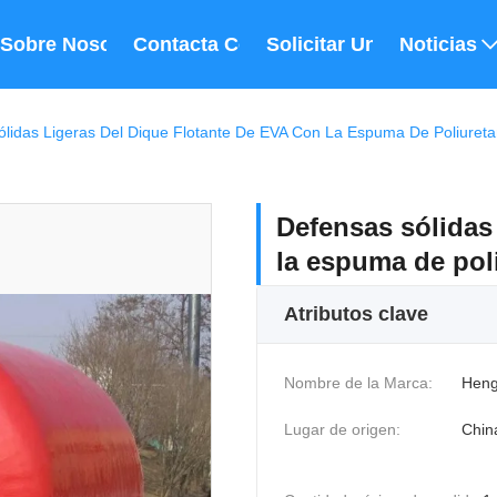
Sobre Nosotros
Contacta Con Nosotros
Solicitar Una Cita
Noticias
lidas Ligeras Del Dique Flotante De EVA Con La Espuma De Poliuret
Defensas sólidas 
la espuma de pol
Atributos clave
Nombre de la Marca:
Heng
Lugar de origen:
Chin