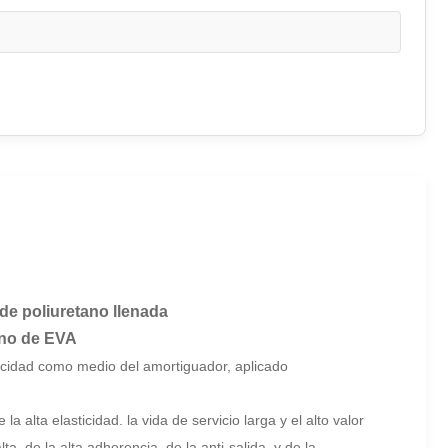
de poliuretano llenada
ano de EVA
icidad como medio del amortiguador, aplicado
alta elasticidad. la vida de servicio larga y el alto valor
a, de la alta adherencia, de la anti-salida, y de la