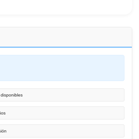
 disponibles
ños
sión