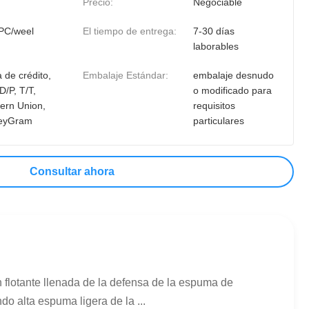
Precio:
Negociable
PC/weel
El tiempo de entrega:
7-30 días
laborables
 de crédito,
Embalaje Estándar:
embalaje desnudo
D/P, T/T,
o modificado para
ern Union,
requisitos
eyGram
particulares
Consultar ahora
 flotante llenada de la defensa de la espuma de
 alta espuma ligera de la ...