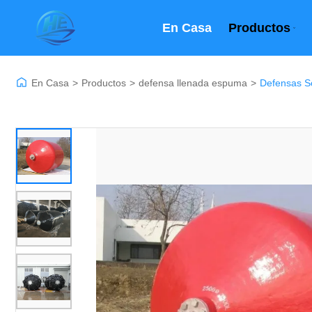
En Casa
Productos
En Casa
>
Productos
>
defensa llenada espuma
>
Defensas Só