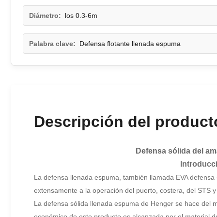
Diámetro:
los 0.3-6m
Palabra clave:
Defensa flotante llenada espuma
Descripción del product
Defensa sólida del am
Introducc
La defensa llenada espuma, también llamada EVA defensa só
extensamente a la operación del puerto, costera, del STS y
La defensa sólida llenada espuma de Henger se hace del mater
económico de este producto es alcanzada por el material de al