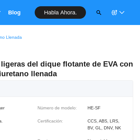
Habla Ahora.
Blog
ano Llenada
ligeras del dique flotante de EVA con
iuretano llenada
er
Número de modelo:
HE-SF
a.
Certificación:
CCS, ABS, LRS,
BV, GL, DNV, NK