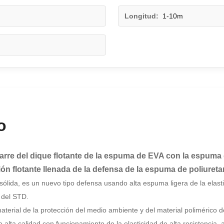
Longitud:
1-10m
o
arre del dique flotante de la espuma de EVA con la espuma 
ión flotante llenada de la defensa de la espuma de poliuret
lida, es un nuevo tipo defensa usando alta espuma ligera de la elast
 del STD.
ial de la protección del medio ambiente y del material polimérico de la 
ta calidad con funcionamiento de la elasticidad de alta resistencia, alt