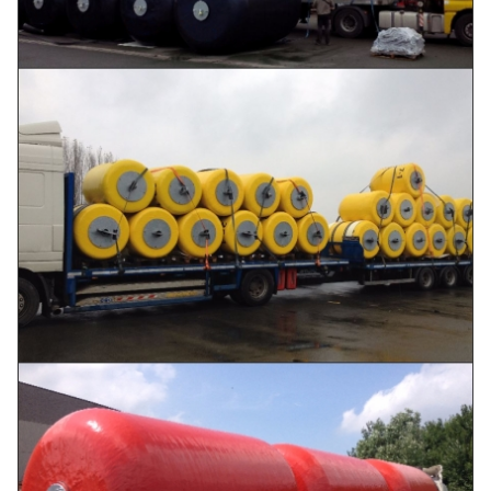
Ø
2000
4000
1110
2000×4000L
Ø
2200
4500
1396
2200×4500L
Ø
2500
4000
1386
2500×4000L
Ø
2500
5000
1750
2500×5000L
Ø
3000
5000
2050
3000×5000L
Ø
3000
6000
2460
3000×6000L