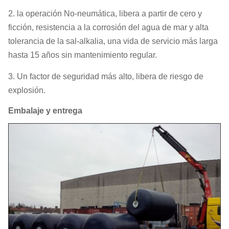
1000×2000L
2. la operación No-neumática, libera a partir de cero y
Ø
ficción, resistencia a la corrosión del agua de mar y alta
1200
2000
337
1200×2000L
tolerancia de la sal-alkalia, una vida de servicio más larga
hasta 15 años sin mantenimiento regular.
Ø
1200
2400
390
1200×2400L
3. Un factor de seguridad más alto, libera de riesgo de
explosión.
Ø
1350
2500
463
1350×2500L
Embalaje y entrega
Ø
1500
3000
624
1500×3000L
Ø
1700
3000
696
1700×3000L
Ø
2000
3500
990
2000×3500L