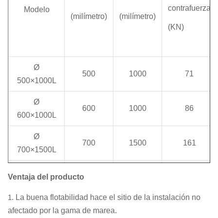
contrafuerza
Modelo
(milímetro)
(milímetro)
(KN)
Ø
500
1000
71
500×1000L
Ø
600
1000
86
600×1000L
Ø
700
1500
161
700×1500L
Ø
Ventaja del producto
1000
1500
205
1000×1500L
1.
La buena flotabilidad hace el sitio de la instalación no
Ø
afectado por la gama de marea.
1000
2000
274