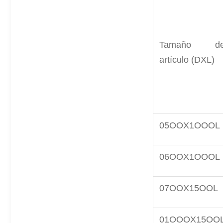
Tamaño de
artículo (DXL)
05OOX1OOOL
06OOX1OOOL
07OOX15OOL
01OOOX15OO