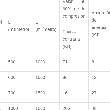
Valor el
60% de la
Absorció
compresión
de
l
D
L
energía
(milímetro)
(milímetro)
Fuerza
(KJ)
contraria
(KN)
500
1000
71
8
600
1000
86
12
700
1500
161
27
L
1000
1500
205
49