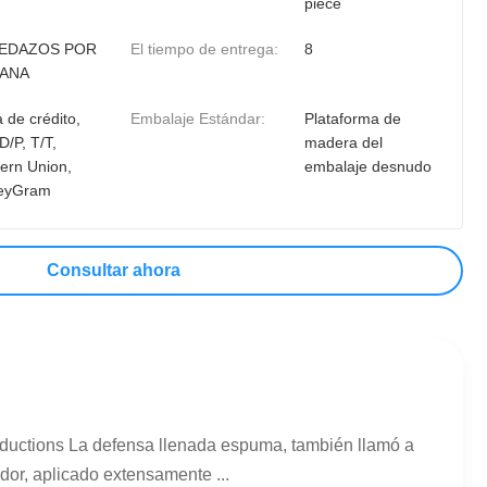
piece
PEDAZOS POR
El tiempo de entrega:
8
ANA
 de crédito,
Embalaje Estándar:
Plataforma de
D/P, T/T,
madera del
ern Union,
embalaje desnudo
eyGram
Consultar ahora
uctions La defensa llenada espuma, también llamó a
dor, aplicado extensamente ...