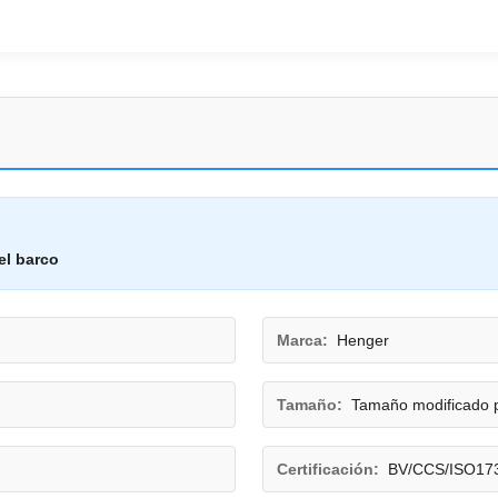
el barco
Marca:
Henger
Tamaño:
Tamaño modificado pa
Certificación:
BV/CCS/ISO173