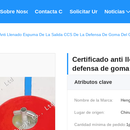
Sobre Nosotros
Contacta Con Nosotros
Solicitar Una Cita
Noticias
o Anti Llenado Espuma De La Salida CCS De La Defensa De Goma Del
Certificado anti 
defensa de goma 
Atributos clave
Nombre de la Marca:
Heng
Lugar de origen:
Chin
Cantidad mínima de pedido:
1