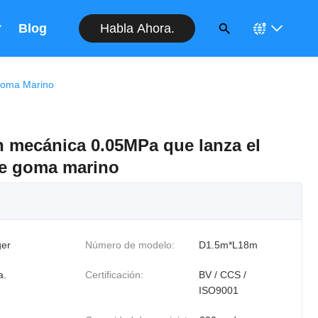
Habla Ahora.
Blog
Goma Marino
n mecánica 0.05MPa que lanza el
de goma marino
er
Número de modelo:
D1.5m*L18m
a.
Certificación:
BV / CCS /
ISO9001