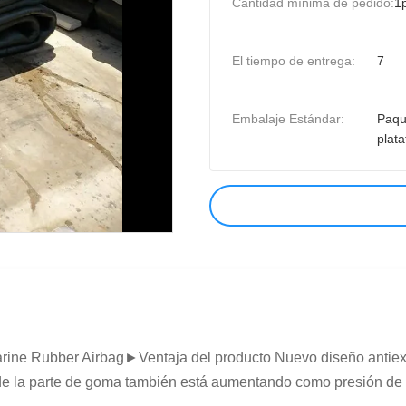
Cantidad mínima de pedido:
1
El tiempo de entrega:
7
Embalaje Estándar:
Paqu
plat
ine Rubber Airbag►Ventaja del producto Nuevo diseño antiexpl
 de la parte de goma también está aumentando como presión de t