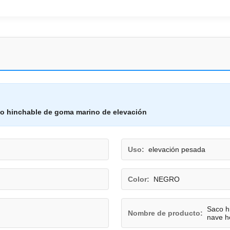
o hinchable de goma marino de elevación
Uso:
elevación pesada
Color:
NEGRO
Saco h
Nombre de producto:
nave h