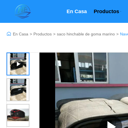
En Casa
Productos
En Casa
>
Productos
>
saco hinchable de goma marino
>
Nav