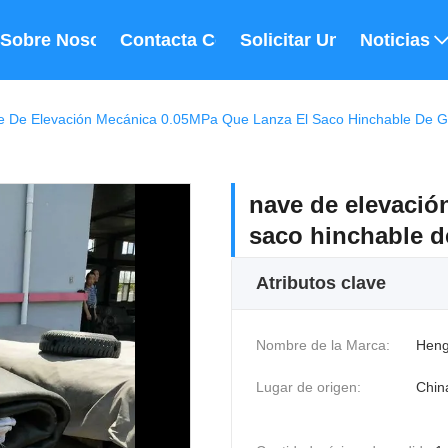
Sobre Nosotros
Contacta Con Nosotros
Solicitar Una Cita
Noticias
e De Elevación Mecánica 0.05MPa Que Lanza El Saco Hinchable De 
nave de elevació
saco hinchable 
Atributos clave
Nombre de la Marca:
Heng
Lugar de origen:
Chin