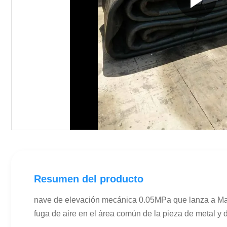
Resumen del producto
nave de elevación mecánica 0.05MPa que lanza a Mar
fuga de aire en el área común de la pieza de metal y