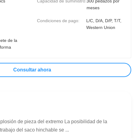
pcs
Capacidad de suministro:
300 pedazos por
meses
Condiciones de pago:
L/C, D/A, D/P, T/T,
Western Union
ete de la
aforma
Consultar ahora
osión de pieza del extremo La posibilidad de la
rabajo del saco hinchable se ...