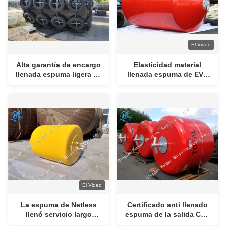
El Video
Alta garantía de encargo
Elasticidad material
llenada espuma ligera de
llenada espuma de EVA
los meses de la talla 24
de la defensa del alto
de la defensa de EVA de
rendimiento alta para
la elasticidad
flotar
El Video
La espuma de Netless
Certificado anti llenado
llenó servicio largo
espuma de la salida CCS
modificado para
de la defensa de goma