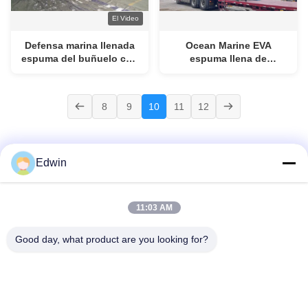
El Video
Defensa marina llenada
Ocean Marine EVA
espuma del buñuelo con
espuma llena de
la instalación fácil del
guardabarros flotante
buen funcionamiento
para la protección contra
anticolisión
las ETS
8
9
10
11
12
Edwin
En Casa
Productos
Sobre Nosotros
Recorrido Por La Fábrica
11:03 AM
Control De Calidad
Contacta Con Nosotros
Solicitar Una Cita
Noticias
Blog
Good day, what product are you looking for?
© 2026 Qingdao Henger Shipping Supply Co., Ltd. All Rights Reserved.