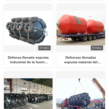
requisitos particulares
del océano de la defensa
defensa de la defensa
sólida de EVA del tamaño
El Video
El Video
Defensa llenada espuma
Defensas llenadas
industrial de la fuente
espuma material del
con el material de la
barco de EVA con la
protección del medio
operación de cadena del
ambiente
STS STD de la red del
neumático