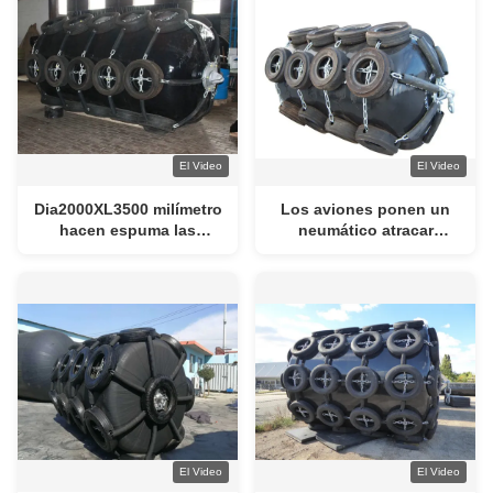
El Video
El Video
Dia2000XL3500 milímetro
Los aviones ponen un
hacen espuma las
neumático atracar
defensas llenadas del
espuma del buque
barco que los aviones
llenaron defensas del
ponen un neumático
barco
atracar el buque
El Video
El Video