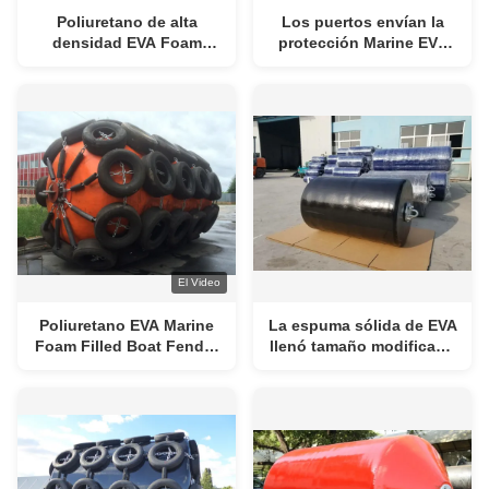
Poliuretano de alta
Los puertos envían la
densidad EVA Foam
protección Marine EVA
Filled Fender de la nave
Foam Filled Fender
El Video
Poliuretano EVA Marine
La espuma sólida de EVA
Foam Filled Boat Fender
llenó tamaño modificado
de CCS
para requisitos
particulares defensa del
amarre del dique flotante
de la defensa